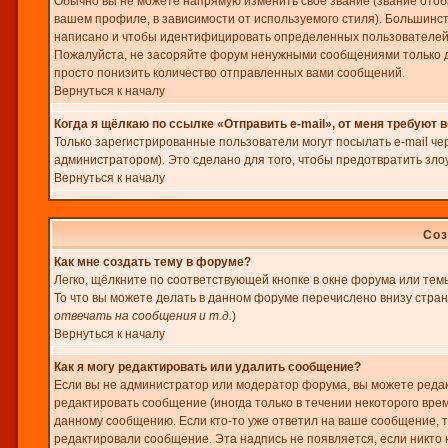
Обычно вы не можете напрямую изменить свое звание (звание отоб
вашем профиле, в зависимости от используемого стиля). Большинс
написано и чтобы идентифицировать определенных пользователей
Пожалуйста, не засоряйте форум ненужными сообщениями только дл
просто понизить количество отправленных вами сообщений.
Вернуться к началу
Когда я щёлкаю по ссылке «Отправить e-mail», от меня требуют 
Только зарегистрированные пользователи могут посылать e-mail ч
администратором). Это сделано для того, чтобы предотвратить зл
Вернуться к началу
Соз
Как мне создать тему в форуме?
Легко, щёлкните по соответствующей кнопке в окне форума или тем
То что вы можете делать в данном форуме перечислено внизу стра
отвечать на сообщения и т.д.
)
Вернуться к началу
Как я могу редактировать или удалить сообщение?
Если вы не администратор или модератор форума, вы можете редак
редактировать сообщение (иногда только в течении некоторого вре
данному сообщению. Если кто-то уже ответил на ваше сообщение, т
редактировали сообщение. Эта надпись не появляется, если никто 