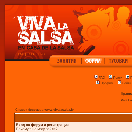
LAT
|
RUS
|
ENG
|
|
FAQ
Поиск
П
Профиль
Войти
Правил
Viva L
Список форумов www.vivalasalsa.lv
Вход на форум и регистрация
Почему я не могу войти?