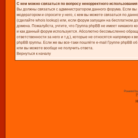
С кем можно связаться по вопросу некорректного использовани
Вы должны связаться с администратором данного форума. Если вы н
модератором и спросите у него, с кем вы можете связаться по данн
(сделайте whois lookup) или, если форум запущен на бесплатном домен
домена. Пожалуйста, учтите, что Группа phpBB не имеет никакого к
и как данный форум используется. Абсолютно бессмысленно обраща
ответственности за него и т.д.), которые не относятся напрямую к
phpBB группы. Если же вы все-таки пошлёте e-mail Группе phpBB о
или вы можете вообще не получить ответа.
Вернуться к началу
Powered b
Р
Н