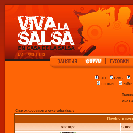
LAT
|
RUS
|
ENG
|
|
FAQ
Поиск
П
Профиль
Войти
Правил
Viva L
Список форумов www.vivalasalsa.lv
Профиль польз
Аватара
О поль