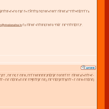
ўГҐГІГ«Г»Г© Г§Г Г« ГЎГҐГ§ ГЄГ®Г«Г®Г­Г­ ГЇГ®Г±Г°ГҐГ¤ГЁГ­ГҐ Г±
fo@vivalasalsa.lv
Г± ГЇГ®Г¬ГҐГІГЄГ®Г© "ГЌГ ГІГ°ГҐГ­ГЁГ­ГЈ".
ГјГ­Г , ГІГ ГЄ Г·ГІГ®, Г­ГҐ Г®ГІГІГїГЈГЁГўГ Г©ГІГҐ Г­Г ГЇГ®Г±Г«ГҐГ¤Г­
¬ ГіГ·ГЁГІГ±Гї ГІГ Г­Г¶ГҐГўГ ГІГј, ГЇГ°ГЁГўГҐГ§ГҐГ¬ Г·ГІГ®-Г­ГЁГІГј