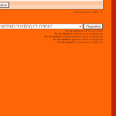
Часовой пояс: GMT + 2
Вы
не можете
начинать темы
Вы
не можете
отвечать на сообщения
Вы
не можете
редактировать свои сообщения
Вы
не можете
удалять свои сообщения
Вы
не можете
голосовать в опросах