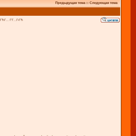
Предыдущая тема
::
Следующая тема
‚ГЋГ… Г’Г…Г‹ГЋ