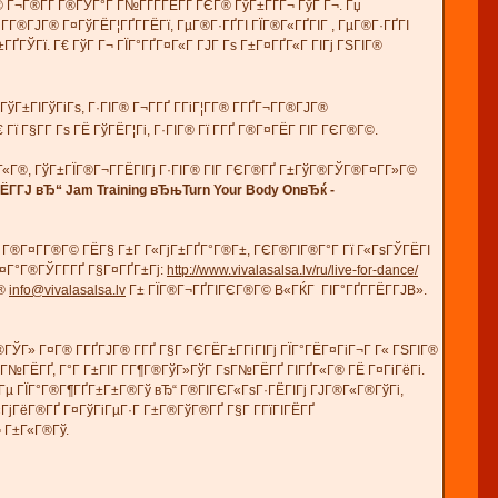
Г­Г® Г¬Г®ГҐ Г®ГЎГ°Г Г№ГҐГ­ГЁГҐ ГЄГ® ГўГ±ГҐГ¬ ГўГ Г¬. Гџ
­Г®ГЈГ® Г¤ГўГЁГ¦ГҐГ­ГЁГї, ГµГ®Г·ГҐГІ ГЇГ®Г«ГҐГІГ , ГµГ®Г·ГҐГІ
Г±ГҐГЎГї. Г€ ГўГ Г¬ ГЇГ°ГҐГ¤Г«Г ГЈГ Гѕ Г±Г¤ГҐГ«Г ГІГј ГЅГІГ®
ГўГ±ГІГўГіГѕ, Г·ГІГ® Г¬Г­ГҐ Г­ГіГ¦Г­Г® Г­ГҐГ¬Г­Г®ГЈГ®
Гї Г§Г­Г Гѕ ГЁ ГўГЁГ¦Гі, Г·ГІГ® Гї Г­ГҐ Г®Г¤ГЁГ­ ГІГ ГЄГ®Г©.
ІГҐГ«Г®, ГўГ±ГЇГ®Г¬Г­ГЁГІГј Г·ГІГ® ГІГ ГЄГ®ГҐ Г±ГўГ®ГЎГ®Г¤Г­Г»Г©
ЁГ­ГЈ вЂ“ Jam Training вЂњTurn Your Body OnвЂќ -
Г» - Г®Г¤Г­Г®Г© ГЁГ§ Г±Г Г«ГјГ±ГҐГ°Г®Г±, ГЄГ®ГІГ®Г°Г Гї Г«ГѕГЎГЁГІ
Г¤Г°Г®ГЎГ­Г­ГҐ Г§Г¤ГҐГ±Гј:
http://www.vivalasalsa.lv/ru/live-for-dance/
Г®
info@vivalasalsa.lv
Г± ГЇГ®Г¬ГҐГІГЄГ®Г© В«ГЌГ ГІГ°ГҐГ­ГЁГ­ГЈВ».
ГЎГ» Г¤Г® Г­ГҐГЈГ® Г­ГҐ Г§Г ГЄГЁГ±Г­ГіГІГј ГЇГ°ГЁГ¤ГіГ¬Г Г« ГЅГІГ®
ГѕГ№ГЁГҐ, Г°Г Г±ГІГ Г­Г¶Г®ГўГ»ГўГ ГѕГ№ГЁГҐ ГІГҐГ«Г® ГЁ Г¤ГіГёГі.
±ГҐГµ ГЇГ°Г®Г¶ГҐГ±Г±Г®Гў вЂ“ Г®ГІГЄГ«ГѕГ·ГЁГІГј ГЈГ®Г«Г®ГўГі,
«ГјГёГ®ГҐ Г¤ГўГіГµГ·Г Г±Г®ГўГ®ГҐ Г§Г Г­ГїГІГЁГҐ
 Г±Г«Г®Гў.