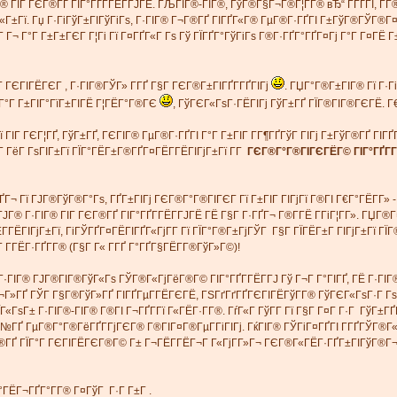
Г® ГІГ ГЄГ®ГҐ ГІГ°ГҐГ­ГЁГ­ГЈГЁ. ГЉГІГ®-ГІГ®, ГўГ®Г§Г¬Г®Г¦Г­Г® вЂ“ Г­ГҐГІ, 
Г±Гї. Гџ Г·ГіГўГ±ГІГўГіГѕ, Г·ГІГ® Г¬Г®ГҐ ГІГҐГ«Г® ГµГ®Г·ГҐГІ Г±ГўГ®ГЎГ®Г¤Г
ГўГ Г¬ Г°Г Г±Г±ГЄГ Г¦Гі Гї Г¤ГҐГ«Г Гѕ Гў ГЇГҐГ°ГўГіГѕ Г®Г·ГҐГ°ГҐГ¤Гј Г°Г Г¤ГЁ 
Г ГЄГІГЁГЄГ , Г·ГІГ®ГЎГ» Г­ГҐ Г§Г ГЄГ®Г±ГІГҐГ­ГҐГІГј
. ГЏГ°Г®Г±ГІГ® Гї Г·Гі
 Г°Г Г±ГІГ°ГїГ±ГІГЁ Г¦ГЁГ°Г®ГЄ
, ГўГЄГ«ГѕГ·ГЁГІГј ГўГ±ГҐ ГЇГ®ГІГ®ГЄГЁ. Г€ 
ї ГІГ ГЄГ¦ГҐ, ГўГ±ГҐ, ГЄГІГ® ГµГ®Г·ГҐГІ Г°Г Г±ГІГ Г­Г¶ГҐГўГ ГІГј Г±ГўГ®ГҐ Г
 ГёГ ГѕГІГ±Гї ГЇГ°ГЁГ±Г®ГҐГ¤ГЁГ­ГЁГІГјГ±Гї Г­Г
ГЄГ®Г°Г®ГІГЄГЁГ© ГІГ°ГҐГ­Г
Г·ГҐГ¬ Гї ГЈГ®ГўГ®Г°Гѕ, ГҐГ±ГІГј ГЄГ®Г°Г®ГІГЄГ Гї Г±ГІГ ГІГјГї Г®ГІ Г€Г°ГЁГ­
ГЈГ® Г·ГІГ® ГІГ ГЄГ®ГҐ ГІГ°ГҐГ­ГЁГ­ГЈГЁ ГЁ Г§Г Г·ГҐГ¬ Г®Г­ГЁ Г­ГіГ¦Г­Г». ГЏГ®
­ГЁГІГјГ±Гї, ГіГЎГҐГ¤ГЁГІГҐГ«ГјГ­Г Гї ГЇГ°Г®Г±ГјГЎГ Г§Г ГЇГЁГ±Г ГІГјГ±Гї ГЇ
­ГЁГ·ГҐГ­Г® (Г§Г Г« Г­ГҐ Г°ГҐГ§ГЁГ­Г®ГўГ»Г©)!
·ГІГ® ГЈГ®ГІГ®ГўГ«Гѕ ГЎГ®Г«ГјГёГ®Г© ГІГ°ГҐГ­ГЁГ­ГЈ Гў Г¬Г Г°ГІГҐ, ГЁ Г·ГІГ®
Г Г¬Г»ГҐ ГЎГ Г§Г®ГўГ»ГҐ ГІГҐГµГ­ГЁГЄГЁ, ГЅГґГґГҐГЄГІГЁГўГ­Г® ГўГЄГ«ГѕГ·Г 
ЇГ«ГѕГ± Г·ГІГ®-ГІГ® Г®ГІ Г¬ГҐГ­Гї Г«ГЁГ·Г­Г®. ГѓГ«Г ГўГ­Г Гї Г§Г Г¤Г Г·Г ГўГ
Г№ГҐ ГµГ®Г°Г®ГёГҐГ­ГјГЄГ® Г®ГІГ¤Г®ГµГ­ГіГІГј. ГќГІГ® ГЎГіГ¤ГҐГІ Г­ГҐГЎГ®Г
Г®ГҐ ГЇГ°Г ГЄГІГЁГЄГ®Г© Г± Г¬ГЁГ­ГЁГ¬Г Г«ГјГ­Г»Г¬ ГЄГ®Г«ГЁГ·ГҐГ±ГІГўГ®Г¬
Г°ГЁГ¬ГҐГ°Г­Г® Г¤ГўГ Г·Г Г±Г .