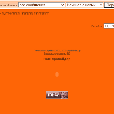
ть сообщения:
>
ГЏГ°Г®ГҐГЄГІ "Г†ГЁГІГј Г’Г Г­Г¶ГіГї"
Перейти:
Powered by
phpBB
© 2001, 2005 phpBB Group
Русская поддержка phpBB
Наш провайдер: