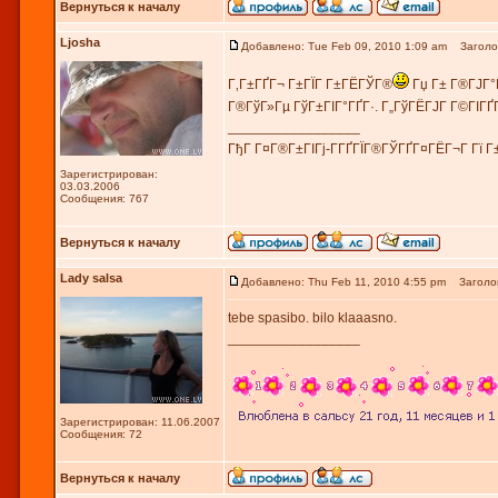
Вернуться к началу
Ljosha
Добавлено: Tue Feb 09, 2010 1:09 am
Заголов
Г‚Г±ГҐГ¬ Г±ГЇГ Г±ГЁГЎГ®
Гџ Г± Г®ГЈГ°
Г®ГўГ»Гµ ГўГ±ГІГ°ГҐГ·. Г„ГўГЁГЈГ Г©ГІГҐ
_________________
ГђГ Г¤Г®Г±ГІГј-Г­ГҐГЇГ®ГЎГҐГ¤ГЁГ¬Г Гї Г
Зарегистрирован:
03.03.2006
Сообщения: 767
Вернуться к началу
Lady salsa
Добавлено: Thu Feb 11, 2010 4:55 pm
Заголов
tebe spasibo. bilo klaaasno.
_________________
Зарегистрирован: 11.06.2007
Сообщения: 72
Вернуться к началу