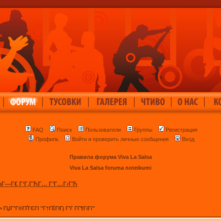
|
|
|
|
|
|
FAQ
Поиск
Пользователи
Группы
Регистрация
Профиль
Войти и проверить личные сообщения
Вход
Правила форума Viva La Salsa
Viva La Salsa foruma noteikumi
ћГ—Г€ Г‘Г‚ГЋГ… Г’Г…Г‹ГЋ
>
ГЏГ°Г®ГҐГЄГІ "Г†ГЁГІГј Г’Г Г­Г¶ГіГї"