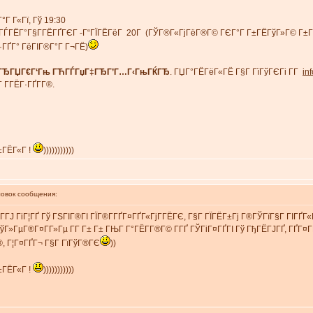
°Г Г«Гї, Гў 19:30
Гќ.ГЃГЁГ°Г§Г­ГЁГҐГЄГ -Г“ГЇГЁГёГ 20Г (ГЎГ®Г«ГјГёГ®Г© ГЄГ°Г Г±ГЁГўГ»Г© Г±Г
Г·ГҐГ° ГёГІГ®Г°Г Г¬ГЁ)
ГЂГЏГ€Г‘Гњ ГЋГЃГџГ‡ГЂГ’Г…Г‹ГњГЌГЂ
. ГЏГ°ГЁГёГ«ГЁ Г§Г ГїГўГЄГі Г­Г
in
Г­ГЁГ·ГҐГ­Г®.
±ГЁГ«Г !
)))))))))))
вок сообщения:
ГЁГ­ГЈ ГіГ¦ГҐ Гў ГЅГІГ®ГІ ГЇГ®Г­ГҐГ¤ГҐГ«ГјГ­ГЁГЄ, Г§Г ГЇГЁГ±Гј Г®ГЎГїГ§Г ГІГҐГ«
ўГ»ГµГ®Г¤Г­Г»Гµ Г­Г Г± Г± ГЊГ Г°ГЁГ­Г®Г© Г­ГҐ ГЎГіГ¤ГҐГІ Гў ГђГЁГЈГҐ, ГҐГ¤ГҐГ
Г®, Г¦Г¤ГҐГ¬ Г§Г ГїГўГ®ГЄ
))
±ГЁГ«Г !
)))))))))))