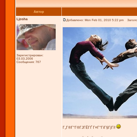
Автор
Ljosha
Добавлено: Mon Feb 01, 2010 5:22 pm
Заголов
Зарегистрирован:
03.03.2006
Сообщения: 767
Г„Г®Г°Г®ГЈГЁГҐ Г¤Г°ГіГ§ГјГї!