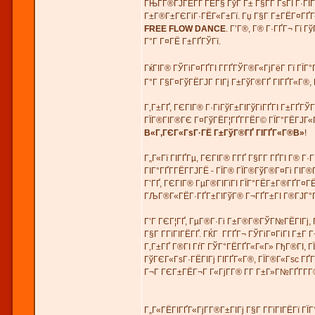
ГЊГ­Г®ГЈГЁГҐ ГЁГ§ ГўГ Г± Г§Г­Г ГѕГІ Г·ГІ
Г±Г®Г±ГЄГіГ·ГЁГ«Г±Гї. Гџ Г§Г Г±ГЁГ¤ГҐГ«
FREE FLOW DANCE
. Г’Г®, Г® Г·ГҐГ¬ Гї 
Г°Г Г¤ГЁ Г±ГҐГЎГї.
ГќГІГ® ГЎГіГ¤ГҐГІ Г­ГҐГЎГ®Г«ГјГёГ Гї ГЇГ°
Г°Г Г§Г¤ГўГЁГЈГ ГІГј Г±ГўГ®ГҐ ГІГҐГ«Г®,
Г‚Г±ГҐ, ГЄГІГ® Г·ГіГўГ±ГІГўГіГҐГІ Г±ГҐГЎГ
ГЇГ®ГІГ®ГЄ Г¤ГўГЁГ¦ГҐГ­ГЁГ© ГЇГ°ГЁГЈГ«Г
В«Г‚ГЄГ«ГѕГ·ГЁ Г±ГўГ®ГҐ ГІГҐГ«Г®В»
!
Г„Г«Гї ГІГҐГµ, ГЄГІГ® Г­ГҐ Г§Г­Г ГҐГІ Г® 
ГІГ°ГҐГ­ГЁГ­ГЈГЁ - ГЇГ® ГЇГ®ГўГ®Г¤Гі ГІГ®
Г’ГҐ, ГЄГІГ® ГµГ®ГІГїГІ ГЇГ°ГЁГ±Г®ГҐГ¤ГЁГ
ГЉГ®Г«ГЁГ·ГҐГ±ГІГўГ® Г¬ГҐГ±ГІ Г®ГЈГ°Г Г
Г’Г ГЄГ¦ГҐ, ГµГ®Г·Гі Г±Г®Г®ГЎГ№ГЁГІГј, Г
Г§Г Г­ГїГІГЁГҐ. ГЌГ Г­ГҐГ¬ ГЎГіГ¤ГіГІ Г±
Г‚Г±ГҐ Г®ГІ ГѓГ ГЎГ°ГЁГҐГ«Г«Г» ГђГ®ГІ, Г
ГўГЄГ«ГѕГ·ГЁГІГј ГІГҐГ«Г®, ГЇГ®Г«Гѕc ГҐ
Г¬Г ГЄГ±ГЁГ¬Г Г«ГјГ­Г® Г­Г Г±Г»Г№ГҐГ­Г­
Г„Г«ГЁГІГҐГ«ГјГ­Г®Г±ГІГј Г§Г Г­ГїГІГЁГї ГЇ