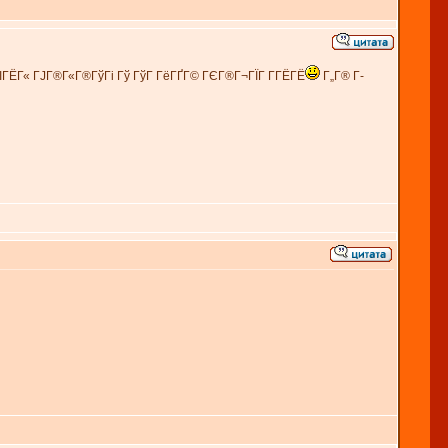
ІГЁГ« ГЈГ®Г«Г®ГўГі Гў ГўГ ГёГҐГ© ГЄГ®Г¬ГЇГ Г­ГЁГЁ
Г„Г® Г­