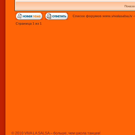
Показа
Список форумов www.vivalasalsa.lv
-
Страница
1
из
1
© 2010 VIVA LA SALSA – больше, чем школа танцев!