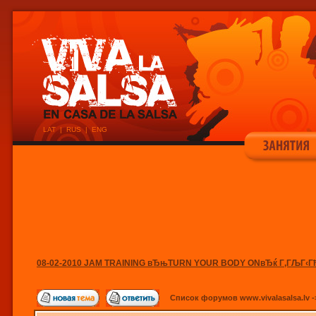
LAT
|
RUS
|
ENG
08-02-2010 JAM TRAINING вЂњTURN YOUR BODY ONвЂќ Г‚ГЉГ‹Г
Список форумов www.vivalasalsa.lv
-