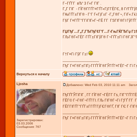
Г–ГҐГ­Г вЂ“ 3 Г«Г ГІГ .
Г„Г ГІГ - ГЇГ®Г­ГҐГ¤ГҐГ«ГјГ­ГЁГЄ, 8 ГґГҐГўГ
ГЊГҐГ±ГІГ® - Г‘Г Г«ГјГ±Г -Г„Г®Г¬, ГіГ«.
Г§Г Г¤ГҐГ°Г­ГіГІГ»Г¬ГЁ Г­Г ГЅГІГ®ГІ ГўГҐ
ГЏГђГ…Г„Г‚ГЂГђГ€Г’Г…Г‹ГњГЌГЂГџ Г‡
ГЉГ®Г«ГЁГ·ГҐГ±ГІГўГ® Г¬ГҐГ±ГІ Г®ГЈГ°Г 
Г†Г¤Гі ГўГ Г±!
_________________
ГђГ Г¤Г®Г±ГІГј-Г­ГҐГЇГ®ГЎГҐГ¤ГЁГ¬Г Гї Г
Вернуться к началу
Ljosha
Добавлено: Wed Feb 03, 2010 11:11 am
Заголо
ГђГҐГЎГїГІГ , Г­Г ГЇГ®Г¬ГЁГ­Г Гѕ, ГІГ°ГҐГ­
ГЁГ© Г¬Г®Г¬ГҐГ­ГІ. ГЉ ГІГ®Г¬Гі Г¦ГҐ Г­Г Г
ГЁГ­ГІГҐГ°ГҐГ±Г­ГҐГ­ГјГЄГ®ГҐ, ГІГ ГЄ Г·ГІ
_________________
ГђГ Г¤Г®Г±ГІГј-Г­ГҐГЇГ®ГЎГҐГ¤ГЁГ¬Г Гї Г
Зарегистрирован:
03.03.2006
Сообщения: 767