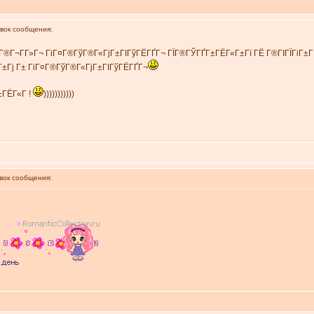
ок сообщения:
Г®Г¬Г­Г»Г¬ ГіГ¤Г®ГўГ®Г«ГјГ±ГІГўГЁГҐГ¬ ГЇГ®ГЎГҐГ±ГЁГ«Г±Гї ГЁ Г®ГІГЇГіГ±Г
Г±Гј Г± ГіГ¤Г®ГўГ®Г«ГјГ±ГІГўГЁГҐГ¬
±ГЁГ«Г !
)))))))))))
ок сообщения: