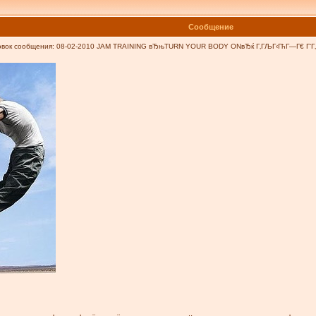
Сообщение
ок сообщения: 08-02-2010 JAM TRAINING вЂњTURN YOUR BODY ONвЂќ Г‚ГЉГ‹ГћГ—Г€ Г‘Г