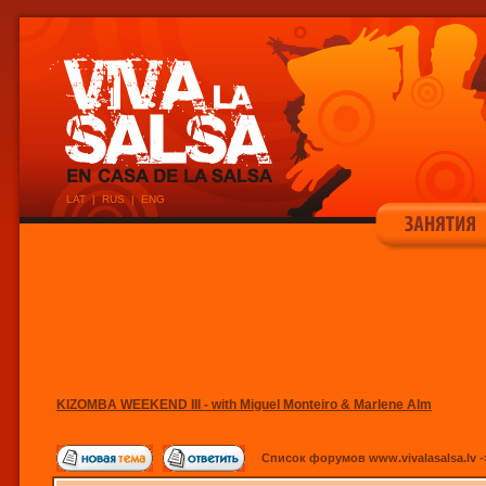
LAT
|
RUS
|
ENG
KIZOMBA WEEKEND III - with Miguel Monteiro & Marlene Alm
Список форумов www.vivalasalsa.lv
-