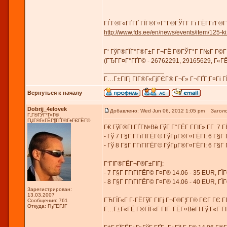
ГЃГ®Г«ГҐГҐ ГЇГ®Г¤Г°Г®ГЎГ­Г Гї ГЁГ­ГґГ®Г°
http://www.fds.ee/en/news/events/item/125-
Г‘ ГўГ®ГЇГ°Г®Г±Г Г¬ГЁ Г®ГЎГ°Г Г№Г Г©ГІГҐ
(ГЂГ­Г¤Г°ГҐГ© - 26762291, 29165629, Г«
_________________
Г…Г±ГІГј ГІГ®Г«ГјГЄГ® Г¬Г» Г¬ГҐГ¦Г¤Гі 
Вернуться к началу
Dobrij_4elovek
Добавлено: Wed Jun 06, 2012 1:05 pm
Заголо
Г„Г®ГЎГ°Г»Г©
ГЏГ®Г«ГЁГ¶ГҐГ©Г±ГЄГЁГ©
Г€ ГўГ®ГІ ГҐГ№Вё ГўГ Г°ГЁГ Г­ГІГ» Г­Г 7 ГЁ
- Гў 7 Г§Г Г­ГїГІГЁГ© ГўГµГ®Г¤ГЁГІ: 6 Г§
- Гў 8 Г§Г Г­ГїГІГЁГ© ГўГµГ®Г¤ГЁГІ: 6 Г§
Г‘ГІГ®ГЁГ¬Г®Г±ГІГј:
- 7 Г§Г Г­ГїГІГЁГ© Г¤Г® 14.06 - 35 EUR, ГЇ
- 8 Г§Г Г­ГїГІГЁГ© Г¤Г® 14.06 - 40 EUR, ГЇ
Зарегистрирован:
13.03.2007
ГЋГЇГ«Г Г·ГЁГўГ ГІГј Г¬Г®Г¦Г­Г® ГЄГ ГЄ Г
Сообщения: 761
Откуда: ГђГЁГЈГ
Г…Г±Г«ГЁ Г®ГЇГ«Г ГІГ ГЁГ¤ВёГІ Гў Г«Г ГІГ 