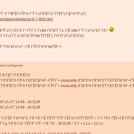
Г¬Г Г¶ГЁГї ГЇГ® Г°Г Г±ГЇГЁГ±Г Г­ГЁГѕ Г§Г¤ГҐГ±Гј:
kizombamyweekend-iii-7-909.html
Г±Гј ГЄГ® Г¬Г­ГҐ. Г‚Г±Вё ГіГ§Г­Г Гѕ, ГўГ±Вё Г°Г Г±Г±ГЄГ Г¦Гі.
ГЁГ·Г­Г»ГҐ Г±Г®Г®ГЎГ№ГҐГ­ГЁГї, ГґГҐГ©Г±ГЎГіГЄ)
ГЇГ°Г®ГёГ«Г»Г¬ ГЁ ГЎГіГ¤ГіГ№ГЁГ¬!
вок сообщения:
 8 Г§Г Г­ГїГІГЁГ©:
Г Г­ГїГІГЁГ© ГЇГ® ГЄГЁГ§Г®Г¬ГЎГҐ + musicality (ГЅГІГ® ГІГ®Г¦ГҐ ГЄГЁГ§Г®Г¬ГЎ
Г Г­ГїГІГЁГ© ГЇГ® ГЄГЁГ§Г®Г¬ГЎГҐ + musicality (ГЅГІГ® ГІГ®Г¦ГҐ ГЄГЁГ§Г®Г¬ГЎ
Г®Г±Г«ГҐ 14.06 - 40 EUR.
Г®Г±Г«ГҐ 14.06 - 45 EUR.
­Г Г«ГЁГ·ГЄГ®Г©, ГІГ ГЄ ГЁ ГЇГҐГ°ГҐГ·ГЁГ±Г«ГҐГ­ГЁГҐГ¬. Г‹Г ГІГ» ГЁГ«ГЁ ГҐГў
Гµ, ГІГ® Г±Г·ГЁГІГ ГҐГ¬ ГІГ ГЄ - 30 EUR * 0.7 + 1 Ls = 22 Ls