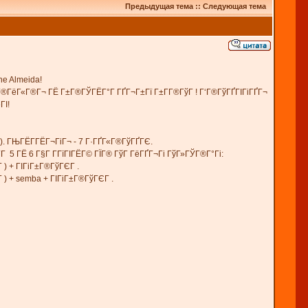
Предыдущая тема
::
Следующая тема
ne Almeida!
Г®ГёГ«Г®Г¬ ГЁ Г±Г®ГЎГЁГ°Г ГҐГ¬Г±Гї Г±Г­Г®ГўГ ! Г‘Г®ГўГҐГІГіГҐГ¬
ГІ!
). ГЊГЁГ­ГЁГ¬ГіГ¬ - 7 Г·ГҐГ«Г®ГўГҐГЄ.
­Г 5 ГЁ 6 Г§Г Г­ГїГІГЁГ© ГЇГ® ГўГ ГёГҐГ¬Гі ГўГ»ГЎГ®Г°Гі:
 ) + ГІГіГ±Г®ГўГЄГ .
 ) + semba + ГІГіГ±Г®ГўГЄГ .