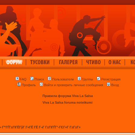
|
|
|
|
|
|
FAQ
Поиск
Пользователи
Группы
Регистрация
Профиль
Войти и проверить личные сообщения
Вход
Правила форума Viva La Salsa
Viva La Salsa foruma noteikumi
>
Г”ГҐГ±ГІГЁГўГ Г«ГЁ ГЁ Г¬Г Г±ГІГҐГ°-ГЄГ«Г Г±Г±Г»