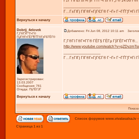
Г‡Г ГЇГЁГ±Г»ГўГ ГҐГ¬Г±Гї! Г„Г® 14.06 Г®Г
_________________
Г…Г±ГІГј ГІГ®Г«ГјГЄГ® Г¬Г» Г¬ГҐГ¦Г¤Гі 
Вернуться к началу
Dobrij_4elovek
Добавлено: Fri Jun 08, 2012 10:11 am
Заголов
Г„Г®ГЎГ°Г»Г©
ГЏГ®Г«ГЁГ¶ГҐГ©Г±ГЄГЁГ©
Г‚Г®ГІ Г®Г¤Г­Г® ГЁГ§ ГЁГµ ГўГЁГ¤ГҐГ®...
http://www.youtube.com/watch?v=gZDvzmT
_________________
Г…Г±ГІГј ГІГ®Г«ГјГЄГ® Г¬Г» Г¬ГҐГ¦Г¤Гі 
Зарегистрирован:
13.03.2007
Сообщения: 761
Откуда: ГђГЁГЈГ
Вернуться к началу
Показа
Список форумов www.vivalasalsa.lv
-
Страница
1
из
1