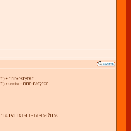
Г ) + ГІГіГ±Г®ГўГЄГ .
Г ) + semba + ГІГіГ±Г®ГўГЄГ .
Г°Г®, ГЄГ ГЄ ГўГ Г¬ ГіГ¤Г®ГЎГ­Г®.