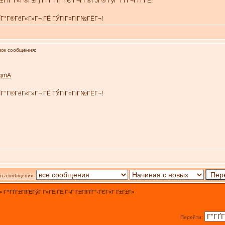
±ГІГ Г«Г®Г±Гј Г­ГҐ ГІГ ГЄ Г¬Г­Г®ГЈГ® ГўГ°ГҐГ¬ГҐГ­ГЁ!
ГЇГ°Г®ГёГ«Г»Г¬ ГЁ ГЎГіГ¤ГіГ№ГЁГ¬!
ок сообщения:
sqmA
ГЇГ°Г®ГёГ«Г»Г¬ ГЁ ГЎГіГ¤ГіГ№ГЁГ¬!
ть сообщения:
>
Г”ГҐГ±ГІГЁГўГ Г«ГЁ ГЁ Г¬Г Г±ГІГҐГ°-ГЄГ«Г Г±Г±Г»
Перейти: