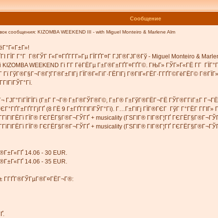
Сообщение
к сообщения: KIZOMBA WEEKEND III - with Miguel Monteiro & Marlene Alm
Г°Г«Г±Г»!
ҐГІ ГЇГ Г°Г Г®ГЎГ Г«Г¤ГҐГ­Г­Г»Гµ ГЇГҐГ¤Г ГЈГ®ГЈГ®Гў - Miguel Monteiro & Marle
ІГі KIZOMBA WEEKEND Гі Г­Г ГёГЁГµ Г±Г®Г±ГҐГ¤ГҐГ©. ГЊГ» ГЎГ»Г«ГЁ Г­Г ГЇГ°
­Г Гї ГўГ®Г§Г¬Г®Г¦Г­Г®Г±ГІГј ГЇГ®Г«ГіГ·ГЁГІГј Г®ГІГ«ГЁГ·Г­ГҐГ©ГёГЁГ© Г®ГЇГ»
­ГІГїГЎГ°Гї.
ҐГ¬ ГЈГ°ГіГЇГЇГі (Г±Г Г¬Г® Г±Г®ГЎГ®Г©, Г±Г® Г±ГўГ®ГЁГ¬ГЁ ГЎГ®Г­ГіГ±Г Г¬ГЁ
ГҐГ±ГҐГ­ГјГҐ (8 ГЁ 9 Г±ГҐГ­ГІГїГЎГ°Гї). Г…Г±ГІГј ГЇГ®ГЄГ ГўГ Г°ГЁГ Г­ГІГ» Г
 Г­ГїГІГЁГї ГЇГ® ГЄГЁГ§Г®Г¬ГЎГҐ + musicality (ГЅГІГ® ГІГ®Г¦ГҐ ГЄГЁГ§Г®Г¬ГЎГ
Г Г­ГїГІГЁГї ГЇГ® ГЄГЁГ§Г®Г¬ГЎГҐ + musicality (ГЅГІГ® ГІГ®Г¦ГҐ ГЄГЁГ§Г®Г¬ГЎГ
Г®Г±Г«ГҐ 14.06 - 30 EUR.
Г®Г±Г«ГҐ 14.06 - 35 EUR.
 Г± Г­ГҐГ®ГЎГµГ®Г¤ГЁГ¬Г®:
Ґ.