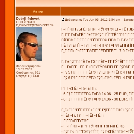
Автор
Dobrij_4elovek
Добавлено: Tue Jun 05, 2012 5:54 pm
Заголово
Г„Г®ГЎГ°Г»Г©
ГЏГ®Г«ГЁГ¶ГҐГ©Г±ГЄГЁГ©
Г•ГҐГ©! ГЉГЁГ§Г®Г¬ГЎГ®Г©Г±Г» ГЁ ГЈВё
Г‚ Г’Г Г«Г«ГЁГ­ Г±Г­Г®ГўГ ГЇГ°ГЁГҐГ§Г¦Г Г
ГќГІГ® ГіГ¦ГҐ ГІГ°ГҐГІГЁГ© ГЇГ® Г±Г·ВёГ
ГЁ ГўГ±ГҐГ¬ ГўГ Г¬! ГќГІГ® Г¤Г®Г±ГІГіГЇГ
Г„Г ГІГ» Г¬ГҐГ°Г®ГЇГ°ГЁГїГІГЁГї - 7-9 Г±ГҐГ
Г‚ Г±ГўГїГ§ГЁ Г± ГЅГІГЁГ¬ Г­Г ГЎГЁГ°Г Г
Зарегистрирован:
Г…Г¤ГҐГ¬ Г­Г Г±ГіГЎГЎГ®ГІГі ГЁ ГўГ®Г±ГЄГ°
13.03.2007
- Гў 5 Г§Г Г­ГїГІГЁГ© ГўГµГ®Г¤ГЁГІ: 4 Г§Г
Сообщения: 761
Откуда: ГђГЁГЈГ
- Гў 6 Г§Г Г­ГїГІГЁГ© ГўГµГ®Г¤ГЁГІ: 4 Г§
Г‘ГІГ®ГЁГ¬Г®Г±ГІГј:
- 5 Г§Г Г­ГїГІГЁГ© Г¤Г® 14.06 - 25 EUR, ГЇ
- 6 Г§Г Г­ГїГІГЁГ© Г¤Г® 14.06 - 30 EUR, ГЇ
Г„Г«Гї Г°ГҐГЈГЁГ±ГІГ°Г Г¶ГЁГЁ Г®ГІ ГўГ
- ГЁГ¬Гї, ГґГ Г¬ГЁГ«ГЁГї
- ГІГҐГ«ГҐГґГ®Г­
- Г¬ГҐГ©Г« (Г°Г ГЎГ®ГІГ ГѕГ№ГЁГ©)
- ГўГ Гё ГіГ°Г®ГўГҐГ­Гј Гў ГЄГЁГ§Г®Г¬ГЎГ