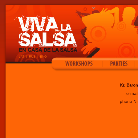
LAT
|
RUS
|
ENG
|
|
Kr. Baro
e-mail
phone Nr